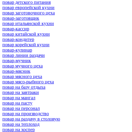
повар детского питания
повар европейской кухни
повар заготовочного цеха
повар-заготовщик
повар итальянской кухни
повар-кассир
повар китайской кухни
повар-кондитер
повар корейской кухни
повар-кулинар
повар линии раздачи
повар-мучник
повар мучного цеха
повар-мясник
повар мясного цеха
повар мясо-рыбного цеха
повар на базу отдыха
повар на завтраки
повар на мангал
повар на пасту
повар на персонал
повар на производство
повар на раздачу в столовую
повар на теплоход
повар на хоспер