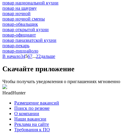
повар национальной кухни
повар на шаурму
повар ночной
повар ночной смены
повар-обвальщик
повар открытой кухни
повар-официант
повар паназиатской кухни
повар-пекарь
повар-пиццайоло
В начало
3
4
5
6
7
...
22
дальше
Скачайте приложение
Чтобы получать уведомления о приглашениях мгновенно
HeadHunter
Размещение вакансий
Поиск по резюме
О компании
Наши вакансии
Реклама на сайте
Требования к ПО