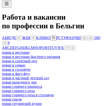
Работа и вакансии
по профессии в Бельгии
А
Б
В
Г
Д
Е
Ж
З
И
К
Л
М
Н
О
Р
С
Т
У
Ф
Х
Ц
Ч
Ш
Э
Ю
Ё
Й
П
Щ
Ы
#
Я
A
B
C
D
E
F
G
H
I
J
K
L
M
N
O
P
Q
R
S
T
U
V
W
X
Y
Z
повар в ресторан
повар в ресторан быстрого питания
повар в салатный цех
повар в семью
повар в столовую
повар в фаст-фуд
повар в частный детский сад
повар выходного дня
повар горячего процесса
повар горячего цеха
повар горячего цеха в столовую
повар гриля
повар грузинской кухни