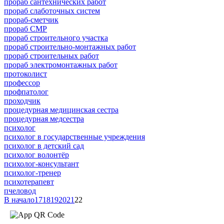
прораб сантехнических работ
прораб слаботочных систем
прораб-сметчик
прораб СМР
прораб строительного участка
прораб строительно-монтажных работ
прораб строительных работ
прораб электромонтажных работ
протоколист
профессор
профпатолог
проходчик
процедурная медицинская сестра
процедурная медсестра
психолог
психолог в государственные учреждения
психолог в детский сад
психолог волонтёр
психолог-консультант
психолог-тренер
психотерапевт
пчеловод
В начало
17
18
19
20
21
22