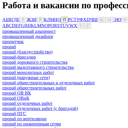
Работа и вакансии по професс
А
Б
В
Г
Д
Е
Ж
З
И
К
Л
М
Н
О
Р
С
Т
У
Ф
Х
Ц
Ч
Ш
Э
Ю
Ё
Й
П
Щ
Ы
Я
A
B
C
D
E
F
G
H
I
J
K
L
M
N
O
P
Q
R
S
T
U
V
W
X
Y
Z
промышленный альпинист
промышленный дизайнер
пропитчик
прораб
прораб (благоустройство)
прораб-бригадир
прораб дорожного строительства
прораб малоэтажного строительства
прораб монолитных работ
прораб (наружные сети)
прораб общестроительных и отделочных работ
прораб общестроительных работ
прораб ОВ ВК
прораб ОВиК
прораб отделочных работ
прораб отделочных работ (с бригадой)
прораб ПГС
прораб по вентиляции
прораб по инженерным сетям