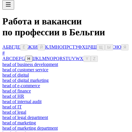
Работа и вакансии
по профессии в Бельгии
А
Б
В
Г
Д
Е
Ж
З
И
К
Л
М
Н
О
П
Р
С
Т
У
Ф
Х
Ц
Ч
Ш
Э
Ю
Ё
Й
Щ
Ы
Я
#
A
B
C
D
E
F
G
I
J
K
L
M
N
O
P
Q
R
S
T
U
V
W
X
H
Y
Z
head of business development
head of customer service
head of digital
head of digital marketing
head of e-commerce
head of finance
head of HR
head of internal audit
head of IT
head of legal
head of legal department
head of marketing
head of marketing department