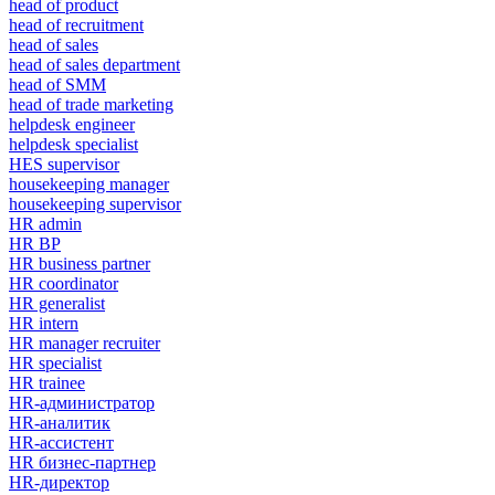
head of product
head of recruitment
head of sales
head of sales department
head of SMM
head of trade marketing
helpdesk engineer
helpdesk specialist
HES supervisor
housekeeping manager
housekeeping supervisor
HR admin
HR BP
HR business partner
HR coordinator
HR generalist
HR intern
HR manager recruiter
HR specialist
HR trainee
HR-администратор
HR-аналитик
HR-ассистент
HR бизнес-партнер
HR-директор