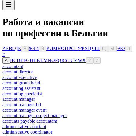
Работа и вакансии
по профессии в Бельгии
А
Б
В
Г
Д
Е
Ж
З
И
К
Л
М
Н
О
П
Р
С
Т
У
Ф
Х
Ц
Ч
Ш
Э
Ю
Ё
Й
Щ
Ы
Я
#
B
C
D
E
F
G
H
I
J
K
L
M
N
O
P
Q
R
S
T
U
V
W
X
A
Y
Z
accountant
account director
account executive
account group head
accounting assistant
accounting specialist
account manager
account manager btl
account manager event
account manager project manager
accounts payable accountant
administrative assistant
administrative coordinator