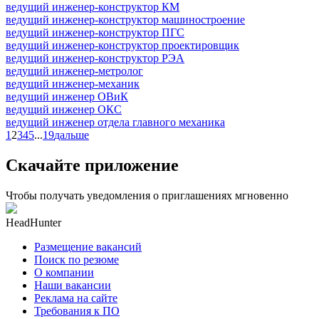
ведущий инженер-конструктор КМ
ведущий инженер-конструктор машиностроение
ведущий инженер-конструктор ПГС
ведущий инженер-конструктор проектировщик
ведущий инженер-конструктор РЭА
ведущий инженер-метролог
ведущий инженер-механик
ведущий инженер ОВиК
ведущий инженер ОКС
ведущий инженер отдела главного механика
1
2
3
4
5
...
19
дальше
Скачайте приложение
Чтобы получать уведомления о приглашениях мгновенно
HeadHunter
Размещение вакансий
Поиск по резюме
О компании
Наши вакансии
Реклама на сайте
Требования к ПО