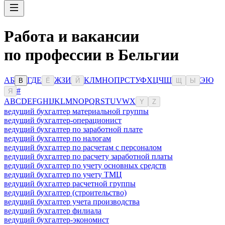
Работа и вакансии
по профессии в Бельгии
А
Б
Г
Д
Е
Ж
З
И
К
Л
М
Н
О
П
Р
С
Т
У
Ф
Х
Ц
Ч
Ш
Э
Ю
В
Ё
Й
Щ
Ы
#
Я
A
B
C
D
E
F
G
H
I
J
K
L
M
N
O
P
Q
R
S
T
U
V
W
X
Y
Z
ведущий бухгалтер материальной группы
ведущий бухгалтер-операционист
ведущий бухгалтер по заработной плате
ведущий бухгалтер по налогам
ведущий бухгалтер по расчетам с персоналом
ведущий бухгалтер по расчету заработной платы
ведущий бухгалтер по учету основных средств
ведущий бухгалтер по учету ТМЦ
ведущий бухгалтер расчетной группы
ведущий бухгалтер (строительство)
ведущий бухгалтер учета производства
ведущий бухгалтер филиала
ведущий бухгалтер-экономист