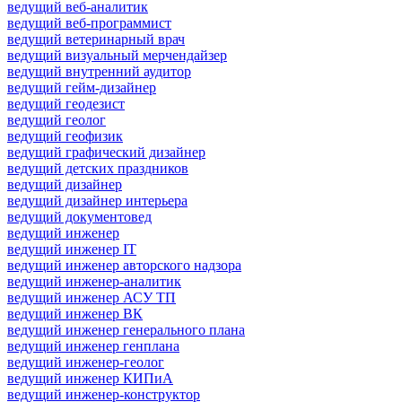
ведущий веб-аналитик
ведущий веб-программист
ведущий ветеринарный врач
ведущий визуальный мерчендайзер
ведущий внутренний аудитор
ведущий гейм-дизайнер
ведущий геодезист
ведущий геолог
ведущий геофизик
ведущий графический дизайнер
ведущий детских праздников
ведущий дизайнер
ведущий дизайнер интерьера
ведущий документовед
ведущий инженер
ведущий инженер IT
ведущий инженер авторского надзора
ведущий инженер-аналитик
ведущий инженер АСУ ТП
ведущий инженер ВК
ведущий инженер генерального плана
ведущий инженер генплана
ведущий инженер-геолог
ведущий инженер КИПиА
ведущий инженер-конструктор