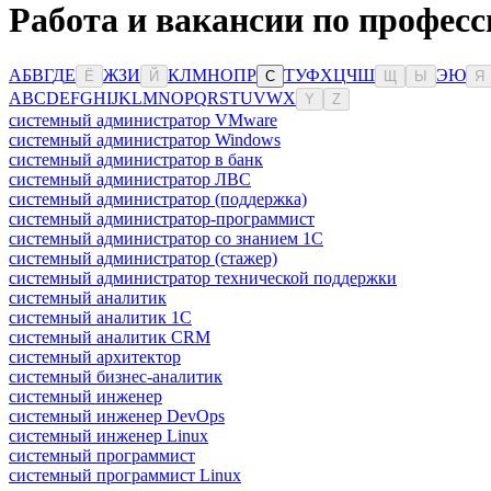
Работа и вакансии по професс
А
Б
В
Г
Д
Е
Ж
З
И
К
Л
М
Н
О
П
Р
Т
У
Ф
Х
Ц
Ч
Ш
Э
Ю
Ё
Й
С
Щ
Ы
Я
A
B
C
D
E
F
G
H
I
J
K
L
M
N
O
P
Q
R
S
T
U
V
W
X
Y
Z
системный администратор VMware
системный администратор Windows
системный администратор в банк
системный администратор ЛВС
системный администратор (поддержка)
системный администратор-программист
системный администратор со знанием 1С
системный администратор (стажер)
системный администратор технической поддержки
системный аналитик
системный аналитик 1С
системный аналитик CRM
системный архитектор
системный бизнес-аналитик
системный инженер
системный инженер DevOps
системный инженер Linux
системный программист
системный программист Linux