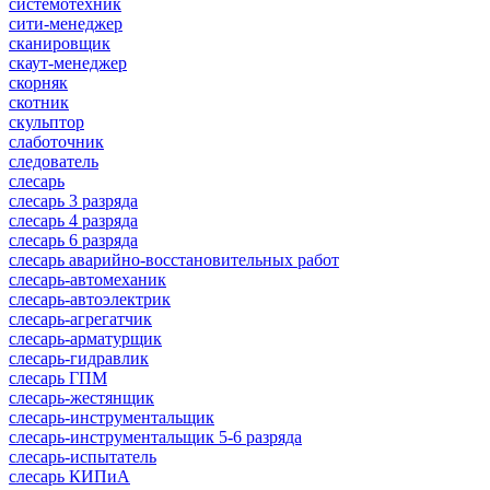
системотехник
сити-менеджер
сканировщик
скаут-менеджер
скорняк
скотник
скульптор
слаботочник
следователь
слесарь
слесарь 3 разряда
слесарь 4 разряда
слесарь 6 разряда
слесарь аварийно-восстановительных работ
слесарь-автомеханик
слесарь-автоэлектрик
слесарь-агрегатчик
слесарь-арматурщик
слесарь-гидравлик
слесарь ГПМ
слесарь-жестянщик
слесарь-инструментальщик
слесарь-инструментальщик 5-6 разряда
слесарь-испытатель
слесарь КИПиА