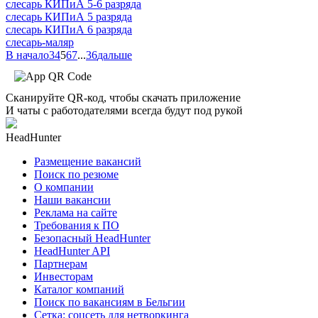
слесарь КИПиА 5-6 разряда
слесарь КИПиА 5 разряда
слесарь КИПиА 6 разряда
слесарь-маляр
В начало
3
4
5
6
7
...
36
дальше
Сканируйте QR-код, чтобы скачать приложение
И чаты с работодателями всегда будут под рукой
HeadHunter
Размещение вакансий
Поиск по резюме
О компании
Наши вакансии
Реклама на сайте
Требования к ПО
Безопасный HeadHunter
HeadHunter API
Партнерам
Инвесторам
Каталог компаний
Поиск по вакансиям в Бельгии
Сетка: соцсеть для нетворкинга