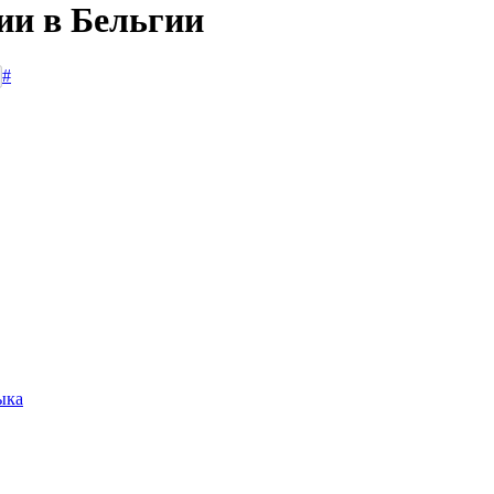
ии в Бельгии
#
ыка