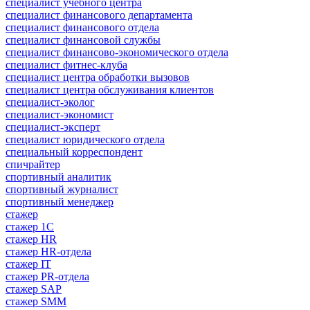
специалист учебного центра
специалист финансового департамента
специалист финансового отдела
специалист финансовой службы
специалист финансово-экономического отдела
специалист фитнес-клуба
специалист центра обработки вызовов
специалист центра обслуживания клиентов
специалист-эколог
специалист-экономист
специалист-эксперт
специалист юридического отдела
специальный корреспондент
спичрайтер
спортивный аналитик
спортивный журналист
спортивный менеджер
стажер
стажер 1С
стажер HR
стажер HR-отдела
стажер IT
стажер PR-отдела
стажер SAP
стажер SMM