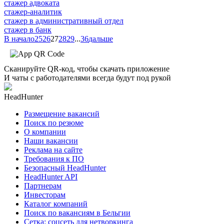
стажер адвоката
стажер-аналитик
стажер в административный отдел
стажер в банк
В начало
25
26
27
28
29
...
36
дальше
Сканируйте QR-код, чтобы скачать приложение
И чаты с работодателями всегда будут под рукой
HeadHunter
Размещение вакансий
Поиск по резюме
О компании
Наши вакансии
Реклама на сайте
Требования к ПО
Безопасный HeadHunter
HeadHunter API
Партнерам
Инвесторам
Каталог компаний
Поиск по вакансиям в Бельгии
Сетка: соцсеть для нетворкинга