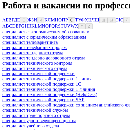
Работа и вакансии по професс
А
Б
В
Г
Д
Е
Ж
З
И
К
Л
М
Н
О
П
Р
Т
У
Ф
Х
Ц
Ч
Ш
Э
Ю
Ё
Й
С
Щ
Ы
Я
A
B
C
D
E
F
G
H
I
J
K
L
M
N
O
P
Q
R
S
T
U
V
W
X
Y
Z
специалист с экономическим образованием
специалист с юридическим образованием
специалист телемаркетинга
специалист телефонных продаж
специалист тендерного отдела
специалист тендерно договорного отдела
специалист технического контроля
специалист технического отдела
специалист технической поддержки
специалист технической поддержки 1 линия
специалист технической поддержки 1С
специалист технической поддержки 1-я линия
специалист технической поддержки (HelpDesk)
специалист технической поддержки SAP
специалист технической поддержки со знанием английского яз
специалист технической службы
специалист транспортного отдела
специалист удостоверяющего центра
специалист учебного отдела