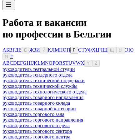
Работа и вакансии
по профессии в Бельгии
А
Б
В
Г
Д
Е
Ж
З
И
К
Л
М
Н
О
П
С
Т
У
Ф
Х
Ц
Ч
Ш
Э
Ю
Ё
Й
Р
Щ
Ы
#
Я
A
B
C
D
E
F
G
H
I
J
K
L
M
N
O
P
Q
R
S
T
U
V
W
X
Y
Z
руководитель театральной студии
руководитель тендерного отдела
руководитель технической поддержки
руководитель технической службы
руководитель технологического отдела
руководитель товарного направления
руководитель товарного склада
руководитель товарной категории
руководитель торгового зала
руководитель торгового направления
руководитель торгового отдела
руководитель торгового сектора
руководитель торгового центра