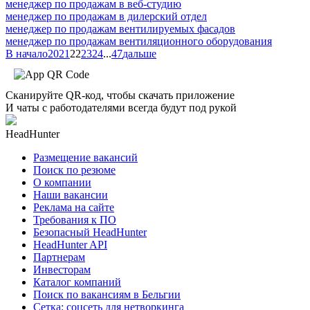
менеджер по продажам в веб-студию
менеджер по продажам в дилерский отдел
менеджер по продажам вентилируемых фасадов
менеджер по продажам вентиляционного оборудования
В начало
20
21
22
23
24
...
47
дальше
Сканируйте QR-код, чтобы скачать приложение
И чаты с работодателями всегда будут под рукой
HeadHunter
Размещение вакансий
Поиск по резюме
О компании
Наши вакансии
Реклама на сайте
Требования к ПО
Безопасный HeadHunter
HeadHunter API
Партнерам
Инвесторам
Каталог компаний
Поиск по вакансиям в Бельгии
Сетка: соцсеть для нетворкинга