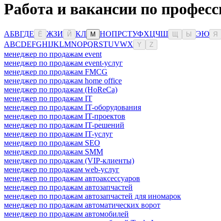
Работа и вакансии по професс
А
Б
В
Г
Д
Е
Ж
З
И
К
Л
Н
О
П
Р
С
Т
У
Ф
Х
Ц
Ч
Ш
Э
Ю
Ё
Й
М
Щ
Ы
Я
A
B
C
D
E
F
G
H
I
J
K
L
M
N
O
P
Q
R
S
T
U
V
W
X
Y
Z
менеджер по продажам event
менеджер по продажам event-услуг
менеджер по продажам FMCG
менеджер по продажам home office
менеджер по продажам (HoReCa)
менеджер по продажам IT
менеджер по продажам IT-оборудования
менеджер по продажам IT-проектов
менеджер по продажам IT-решений
менеджер по продажам IT-услуг
менеджер по продажам SEO
менеджер по продажам SMM
менеджер по продажам (VIP-клиенты)
менеджер по продажам web-услуг
менеджер по продажам автоаксессуаров
менеджер по продажам автозапчастей
менеджер по продажам автозапчастей для иномарок
менеджер по продажам автоматических ворот
менеджер по продажам автомобилей