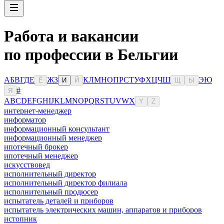
Работа и вакансии
по профессии в Бельгии
А
Б
В
Г
Д
Е
Ж
З
К
Л
М
Н
О
П
Р
С
Т
У
Ф
Х
Ц
Ч
Ш
Э
Ю
Ё
И
Й
Щ
Ы
#
Я
A
B
C
D
E
F
G
H
I
J
K
L
M
N
O
P
Q
R
S
T
U
V
W
X
Y
Z
интернет-менеджер
информатор
информационный консультант
информационный менеджер
ипотечный брокер
ипотечный менеджер
искусствовед
исполнительный директор
исполнительный директор филиала
исполнительный продюсер
испытатель деталей и приборов
испытатель электрических машин, аппаратов и приборов
истопник