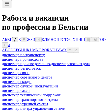
Работа и вакансии
по профессии в Бельгии
А
Б
В
Г
Е
Ж
З
И
К
Л
М
Н
О
П
Р
С
Т
У
Ф
Х
Ц
Ч
Ш
Э
Ю
Д
Ё
Й
Щ
Ы
#
Я
A
B
C
D
E
F
G
H
I
J
K
L
M
N
O
P
Q
R
S
T
U
V
W
X
Y
Z
диспетчер по транспорту
диспетчер производства
диспетчер производственно-диспетчерского отдела
диспетчер-регистратор
диспетчер связи
диспетчер сервисного центра
диспетчер склада
диспетчер службы эксплуатации
диспетчер такси
диспетчер технической поддержки
диспетчер транспортного отдела
диспетчер утренней смены
диспетчер центра управления сетями