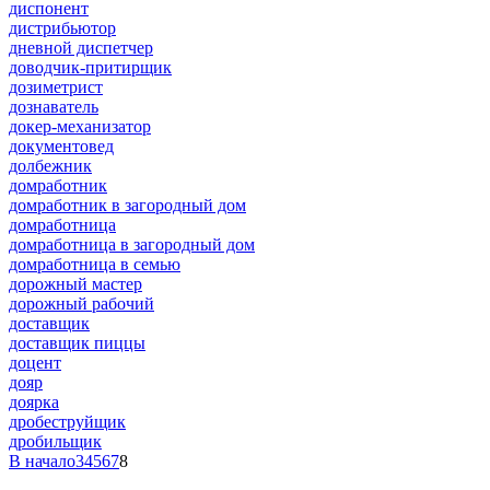
диспонент
дистрибьютор
дневной диспетчер
доводчик-притирщик
дозиметрист
дознаватель
докер-механизатор
документовед
долбежник
домработник
домработник в загородный дом
домработница
домработница в загородный дом
домработница в семью
дорожный мастер
дорожный рабочий
доставщик
доставщик пиццы
доцент
дояр
доярка
дробеструйщик
дробильщик
В начало
3
4
5
6
7
8