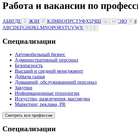
Работа и вакансии по професс
А
Б
В
Г
Д
Е
Ж
З
И
К
Л
М
Н
О
П
Р
С
Т
У
Ф
Х
Ц
Ч
Ш
Э
Ю
#
Ё
Й
Щ
Ы
Я
A
B
C
D
E
F
G
H
I
J
K
L
M
N
O
P
Q
R
S
T
U
V
W
X
Y
Z
Специализации
Автомобильный бизнес
Административный персонал
Безопасность
Высший и средний менеджмент
Добыча сырья
Домашний, обслуживающий персонал
Закупки
Информационные технологии
Искусство, развлечения, массмедиа
Маркетинг, реклама, PR
Смотреть все профессии
Специализации