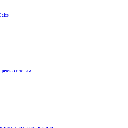
Sales
ректор или зам.
нтов и продуктов питания