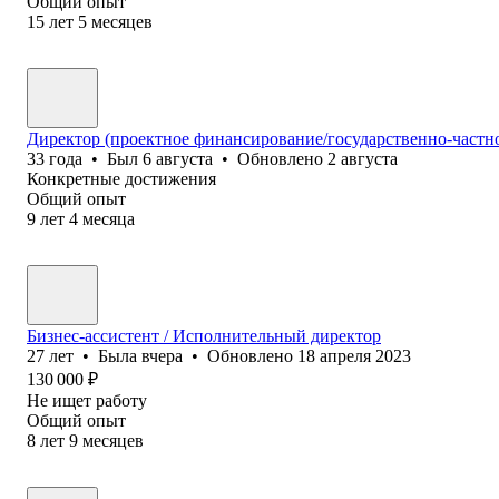
Общий опыт
15
лет
5
месяцев
Директор (проектное финансирование/государственно-частно
33
года
•
Был
6 августа
•
Обновлено
2 августа
Конкретные достижения
Общий опыт
9
лет
4
месяца
Бизнес-ассистент / Исполнительный директор
27
лет
•
Была
вчера
•
Обновлено
18 апреля 2023
130 000
₽
Не ищет работу
Общий опыт
8
лет
9
месяцев