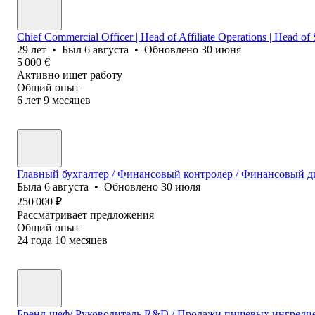
Chief Commercial Officer | Head of Affiliate Operations | Head of 
29
лет
•
Был
6 августа
•
Обновлено
30 июня
5 000
€
Активно ищет работу
Общий опыт
6
лет
9
месяцев
Главный бухгалтер / Финансовый контролер / Финансовый ди
Была
6 августа
•
Обновлено
30 июля
250 000
₽
Рассматривает предложения
Общий опыт
24
года
10
месяцев
Бренд-шеф/ Руководитель R&D / Продажи пищевых ингредие