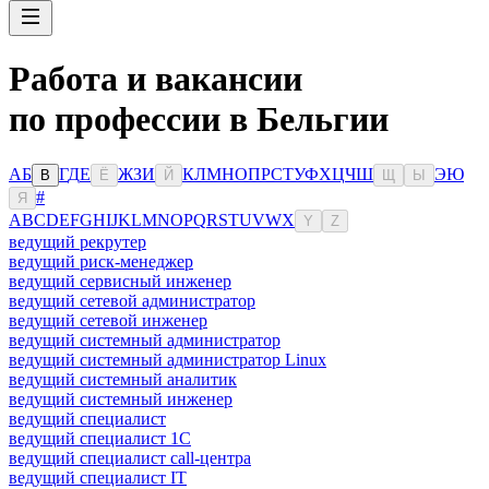
Работа и вакансии
по профессии в Бельгии
А
Б
Г
Д
Е
Ж
З
И
К
Л
М
Н
О
П
Р
С
Т
У
Ф
Х
Ц
Ч
Ш
Э
Ю
В
Ё
Й
Щ
Ы
#
Я
A
B
C
D
E
F
G
H
I
J
K
L
M
N
O
P
Q
R
S
T
U
V
W
X
Y
Z
ведущий рекрутер
ведущий риск-менеджер
ведущий сервисный инженер
ведущий сетевой администратор
ведущий сетевой инженер
ведущий системный администратор
ведущий системный администратор Linux
ведущий системный аналитик
ведущий системный инженер
ведущий специалист
ведущий специалист 1С
ведущий специалист call-центра
ведущий специалист IT