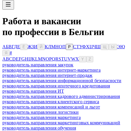
Работа и вакансии
по профессии в Бельгии
А
Б
В
Г
Д
Е
Ж
З
И
К
Л
М
Н
О
П
С
Т
У
Ф
Х
Ц
Ч
Ш
Э
Ю
Ё
Й
Р
Щ
Ы
#
Я
A
B
C
D
E
F
G
H
I
J
K
L
M
N
O
P
Q
R
S
T
U
V
W
X
Y
Z
руководитель направления закупок
руководитель направления интернет-маркетинга
руководитель направления интернет-продаж
руководитель направления информационной безопасности
руководитель направления ипотечного кредитования
руководитель направления ИТ
руководитель направления кадрового администрирования
руководитель направления клиентского сервиса
руководитель направления компенсаций и льгот
руководитель направления логистики
руководитель направления маркетинга
руководитель направления маркетинговых коммуникаций
руководитель направления обучения