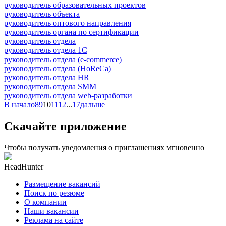
руководитель образовательных проектов
руководитель объекта
руководитель оптового направления
руководитель органа по сертификации
руководитель отдела
руководитель отдела 1С
руководитель отдела (e-commerce)
руководитель отдела (HoReCa)
руководитель отдела HR
руководитель отдела SMM
руководитель отдела web-разработки
В начало
8
9
10
11
12
...
17
дальше
Скачайте приложение
Чтобы получать уведомления о приглашениях мгновенно
HeadHunter
Размещение вакансий
Поиск по резюме
О компании
Наши вакансии
Реклама на сайте