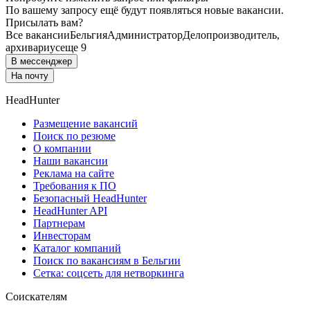
По вашему запросу ещё будут появляться новые вакансии.
Присылать вам?
Все вакансии
Бельгия
Администратор
Делопроизводитель,
архивариус
еще 9
В мессенджер
На почту
HeadHunter
Размещение вакансий
Поиск по резюме
О компании
Наши вакансии
Реклама на сайте
Требования к ПО
Безопасный HeadHunter
HeadHunter API
Партнерам
Инвесторам
Каталог компаний
Поиск по вакансиям в Бельгии
Сетка: соцсеть для нетворкинга
Соискателям