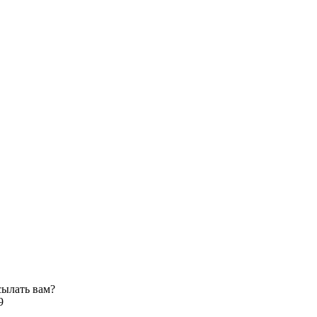
сылать вам?
9