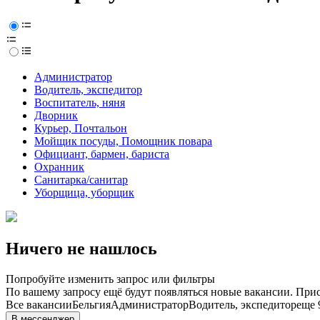
Администратор
Водитель, экспедитор
Воспитатель, няня
Дворник
Курьер, Почтальон
Мойщик посуды, Помощник повара
Официант, бармен, бариста
Охранник
Санитарка/санитар
Уборщица, уборщик
Ничего не нашлось
Попробуйте изменить запрос или фильтры
По вашему запросу ещё будут появляться новые вакансии. При
Все вакансии
Бельгия
Администратор
Водитель, экспедитор
еще 
В мессенджер