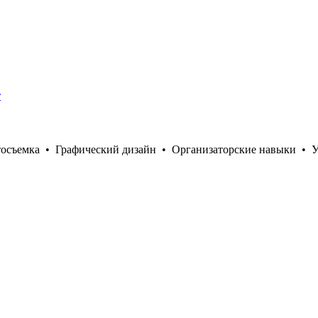
т
тосъемка
•
Графический дизайн
•
Организаторские навыки
•
У