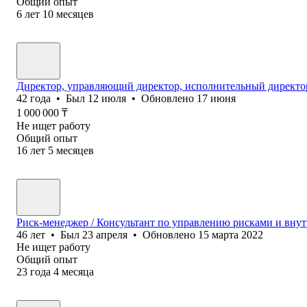
Общий опыт
6
лет
10
месяцев
Директор, управляющий директор, исполнительный директо
42
года
•
Был
12 июля
•
Обновлено
17 июня
1 000 000
₸
Не ищет работу
Общий опыт
16
лет
5
месяцев
Риск-менеджер / Консультант по управлению рисками и вну
46
лет
•
Был
23 апреля
•
Обновлено
15 марта 2022
Не ищет работу
Общий опыт
23
года
4
месяца