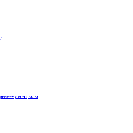
р
треннему контролю