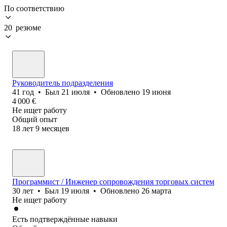
По соответствию
20 резюме
Руководитель подразделения
41
год
•
Был
21 июля
•
Обновлено
19 июня
4 000
€
Не ищет работу
Общий опыт
18
лет
9
месяцев
Программист / Инженер сопровождения торговых систем
30
лет
•
Был
19 июля
•
Обновлено
26 марта
Не ищет работу
Есть подтверждённые навыки