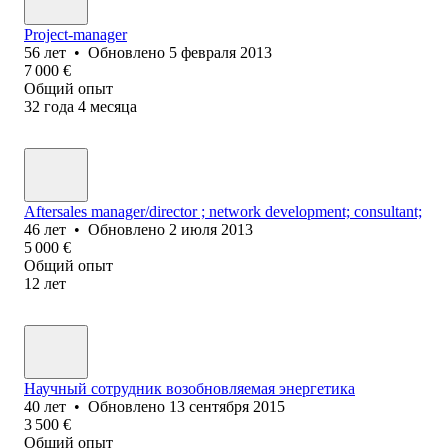
Project-manager
56
лет
•
Обновлено
5 февраля 2013
7 000
€
Общий опыт
32
года
4
месяца
Aftersales manager/director ; network development; consultant;
46
лет
•
Обновлено
2 июля 2013
5 000
€
Общий опыт
12
лет
Научный сотрудник возобновляемая энергетика
40
лет
•
Обновлено
13 сентября 2015
3 500
€
Общий опыт