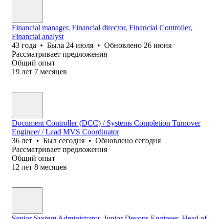
Financial manager, Financial director, Financial Controller,
Financial analyst
43
года
•
Была
24 июля
•
Обновлено
26 июня
Рассматривает предложения
Общий опыт
19
лет
7
месяцев
Document Controller (DCC) / Systems Completion Turnover
Engineer / Lead MVS Coordinator
36
лет
•
Был
сегодня
•
Обновлено
сегодня
Рассматривает предложения
Общий опыт
12
лет
8
месяцев
Senior System Administrator, Junior Devops Engineer, Head of