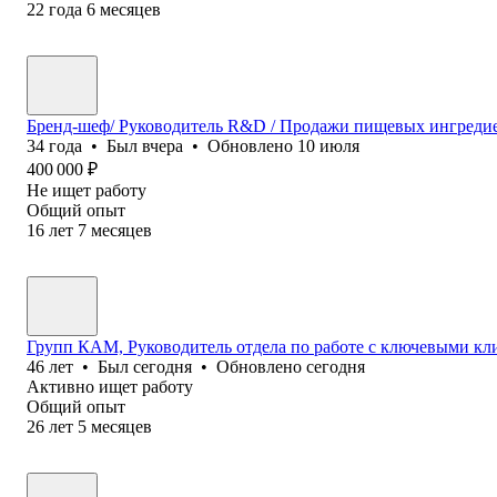
22
года
6
месяцев
Бренд-шеф/ Руководитель R&D / Продажи пищевых ингредие
34
года
•
Был
вчера
•
Обновлено
10 июля
400 000
₽
Не ищет работу
Общий опыт
16
лет
7
месяцев
Групп КАМ, Руководитель отдела по работе с ключевыми к
46
лет
•
Был
сегодня
•
Обновлено
сегодня
Активно ищет работу
Общий опыт
26
лет
5
месяцев