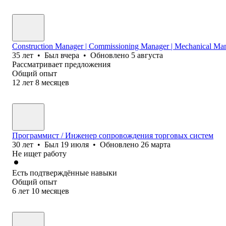
Construction Manager | Commissioning Manager | Mechanical Ma
35
лет
•
Был
вчера
•
Обновлено
5 августа
Рассматривает предложения
Общий опыт
12
лет
8
месяцев
Программист / Инженер сопровождения торговых систем
30
лет
•
Был
19 июля
•
Обновлено
26 марта
Не ищет работу
Есть подтверждённые навыки
Общий опыт
6
лет
10
месяцев