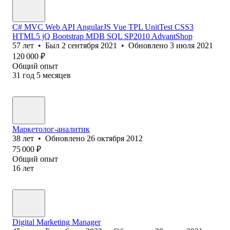
C# MVC Web API AngularJS Vue TPL UnitTest CSS3
HTML5 jQ Bootstrap MDB SQL SP2010 AdvantShop
57
лет
•
Был
2 сентября 2021
•
Обновлено
3 июля 2021
120 000
₽
Общий опыт
31
год
5
месяцев
Маркетолог-аналитик
38
лет
•
Обновлено
26 октября 2012
75 000
₽
Общий опыт
16
лет
Digital Marketing Manager