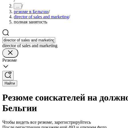
/
/
...
резюме в Бельгии
/
director of sales and marketing
/
полная занятость
director of sales and marketing
Резюме
Найти
Резюме соискателей на должнос
Бельгии
Чтобы видеть все резюме, зарегистрируйтесь
После регистрации покажем ещё 493 и откроем фото