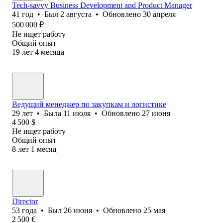
Tech-savvy Business Development and Product Manager
41
год
•
Был
2 августа
•
Обновлено
30 апреля
500 000
₽
Не ищет работу
Общий опыт
19
лет
4
месяца
Ведущий менеджер по закупкам и логистике
29
лет
•
Была
11 июля
•
Обновлено
27 июня
4 500
$
Не ищет работу
Общий опыт
8
лет
1
месяц
Director
53
года
•
Был
26 июня
•
Обновлено
25 мая
2 500
€