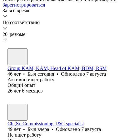
Зарегистрироваться
За всё время
По соответствию
20 резюме
Group KAM, KAM, Head of KAM, BDM, RSM
46
лет
•
Был
сегодня
•
Обновлено
7 августа
Активно ищет работу
Общий опыт
26
лет
6
месяцев
Ch.,Sr. Commissioning, I&C specialist
49
лет
•
Был
вчера
•
Обновлено
7 августа
Не ищет работу