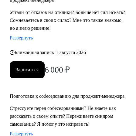
проджект-менеджера
• Всем, кто хочет освоить профессию проджект-менеджера
Устали от отказов на отклики? Больше нет сил искать?
с нуля
Сомневаетесь в своих силах? Мне это также знакомо,
• Проджект-менеджерам бизнеc-проектов в сферах:
но я знаю решение!
розничной торговли, электронной коммерции, финтеха и
Развернуть
информационной безопасности
• Руководителям, задумавшимся о внедрении проектного
Ближайшая запись
11 августа 2026
офиса
• Всем, кто хочет сменить карьеру и не знает с чего начать
6 000
₽
Записаться
• Тем, кто не ищет "успешный успех", а готов планомерно
и упорно работать над собой
Подготовка к собеседованию для проджект-менеджера
Стрессуете перед собеседованиями? Не знаете как
рассказать о своем опыте? Переживаете синдром
самозванца? Я помогу это исправить!
Развернуть