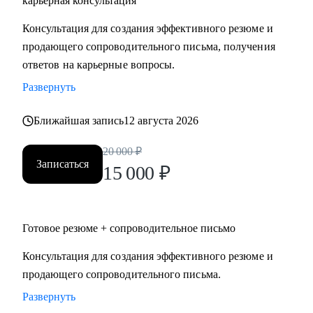
карьерная консультация
Руководителям высшего и среднего звена, специалистам в
Консультация для создания эффективного резюме и
сферах:
продающего сопроводительного письма, получения
• Продаж и работы с клиентами (B2B, B2C, B2G, E-
ответов на карьерные вопросы.
commerce)
Развернуть
• Финансов
• HoReCa
Ближайшая запись
12 августа 2026
• Образования/Ed-tech
• Маркетинга
20 000
₽
• Закупок/Логистики.
Записаться
15 000
₽
Готовое резюме + сопроводительное письмо
Консультация для создания эффективного резюме и
продающего сопроводительного письма.
Развернуть