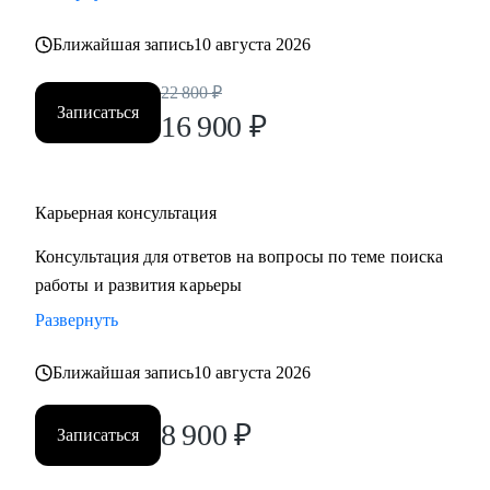
• Хотите понять рынок и своё место в нем - разберем
Ближайшая запись
10 августа 2026
тренды и ваше позиционирование.
• Хотите начать управлять своей карьерой, а не пассивно
22 800
₽
плыть по течению, но не знаете с чего начать ;)
Записаться
16 900
₽
Делаю качественный продукт за счет индивидуального
подхода и максимального погружения в запрос клиента,
Карьерная консультация
глубокой экспертизы и использования в работе различных
подходов и инструментов.
Консультация для ответов на вопросы по теме поиска
работы и развития карьеры
Развернуть
Ближайшая запись
10 августа 2026
8 900
₽
Записаться