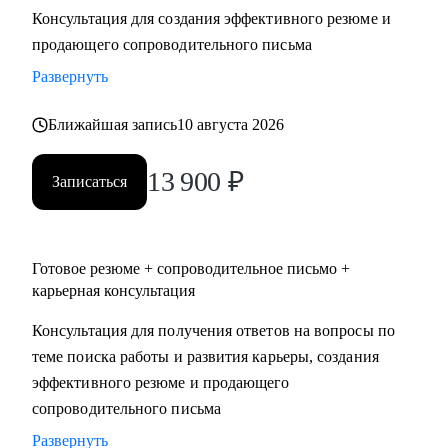
Консультация для создания эффективного резюме и
• Два высших образования - Менеджмент и Стратегическое
продающего сопроводительного письма
управление персоналом. Дополнительное образование в
сфере коучинга и карьерного консультирования.
Развернуть
Ближайшая запись
10 августа 2026
С чем помогу:
• Нет приглашений на интервью - разберем, почему рынок
13 900
₽
не видит вашу ценность, и исправим.
Записаться
• Не знаете, как выгодно представить опыт - соберем
профессиональную идентичность и упакуем опыт так,
чтобы HR заметил.
Готовое резюме + сопроводительное письмо +
• Перерыв в работе, разнородный бэкграунд (нелинейный
карьерная консультация
опыт), сложное увольнение - найдем логичную линию,
Консультация для получения ответов на вопросы по
которая закроет вопросы нанимающей стороны.
теме поиска работы и развития карьеры, создания
• Карьерный переход или выход на новый уровень дохода -
эффективного резюме и продающего
выстроим стратегию с конкретными шагами.
сопроводительного письма
• Готовитесь к важному интервью - отработаем ответы и
подсветим сильные стороны.
Развернуть