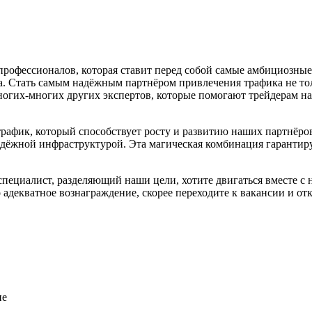
а профессионалов, которая ставит перед собой самые амбициозны
 Стать самым надёжным партнёром привлечения трафика не толь
огих-многих других экспертов, которые помогают трейдерам на 
трафик, который способствует росту и развитию наших партнёро
дёжной инфраструктурой. Эта магическая комбинация гарантиру
циалист, разделяющий наши цели, хотите двигаться вместе с н
о адекватное вознаграждение, скорее переходите к вакансии и от
ие