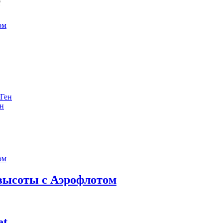
е
ен
 высоты с Аэрофлотом
et