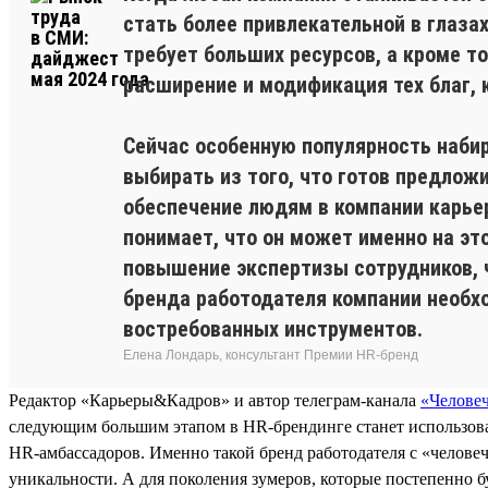
стать более привлекательной в глаза
требует больших ресурсов, а кроме то
расширение и модификация тех благ, 
Сейчас особенную популярность набир
выбирать из того, что готов предлож
обеспечение людям в компании карьер
понимает, что он может именно на эт
повышение экспертизы сотрудников, ч
бренда работодателя компании необх
востребованных инструментов.
Елена Лондарь, консультант Премии HR-бренд
Редактор «Карьеры&Кадров» и автор телеграм-канала
«Челове
следующим большим этапом в HR-брендинге станет использова
HR-амбассадоров. Именно такой бренд работодателя с «человеч
уникальности. А для поколения зумеров, которые постепенно б