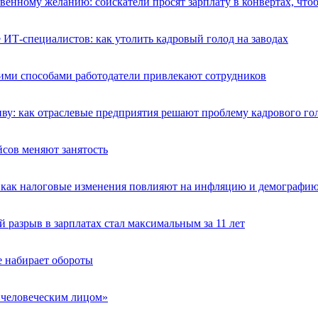
венному желанию: соискатели просят зарплату в конвертах, что
ИТ-специалистов: как утолить кадровый голод на заводах
акими способами работодатели привлекают сотрудников
иву: как отраслевые предприятия решают проблему кадрового го
сов меняют занятость
как налоговые изменения повлияют на инфляцию и демографи
й разрыв в зарплатах стал максимальным за 11 лет
 набирает обороты
 «человеческим лицом»