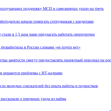
о получающих поддержку МСП и самозанятых упало на треть
аботодатели начали помогать сотрудникам с кредитами
 стали в 1,5 раза чаще предлагать работать сверхурочно
 безработицы в России словами «ее почти нет»
нтры занятости смогут предоставлять проектный персонал на по
ов решаются проблемы с ИТ-кадрами
сло молодых соискателей без опыта работы и подростков
рассказали о причинах ухода из найма