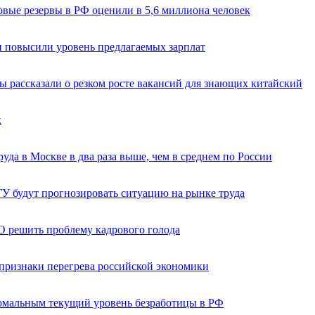
овые резервы в РФ оценили в 5,6 миллиона человек
и повысили уровень предлагаемых зарплат
ы рассказали о резком росте вакансий для знающих китайский
к
уда в Москве в два раза выше, чем в среднем по России
ГУ будут прогнозировать ситуацию на рынке труда
 решить проблему кадрового голода
 признаки перегрева российской экономики
омальным текущий уровень безработицы в РФ