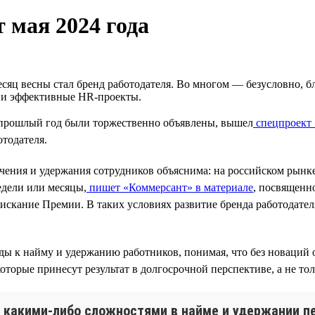
 мая 2024 года
сяц весны стал бренд работодателя. Во многом — безусловно, б
е и эффективные HR-проекты.
прошлый год были торжественно объявлены, вышел
спецпроект
тодателя.
чения и удержания сотрудников объяснима: на российском рынке
едели или месяцы,
пишет «Коммерсант» в материале
, посвященн
оискание Премии. В таких условиях развитие бренда работодат
ы к найму и удержанию работников, понимая, что без новаций о
торые принесут результат в долгосрочной перспективе, а не тол
 какими-либо сложностями в найме и удержании пе