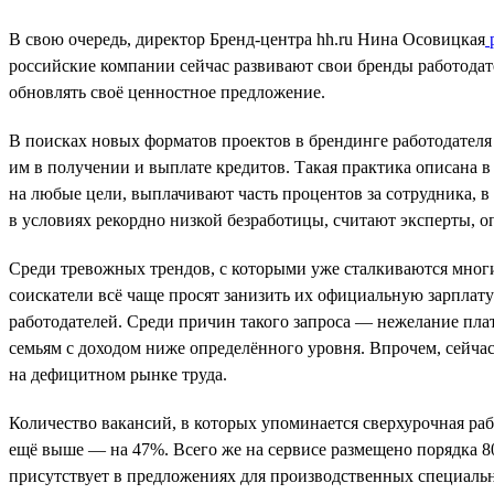
В свою очередь, директор Бренд-центра hh.ru Нина Осовицкая
р
российские компании сейчас развивают свои бренды работодате
обновлять своё ценностное предложение.
В поисках новых форматов проектов в брендинге работодателя
им в получении и выплате кредитов. Такая практика описана в
на любые цели, выплачивают часть процентов за сотрудника, в 
в условиях рекордно низкой безработицы, считают эксперты, 
Среди тревожных трендов, с которыми уже сталкиваются многие
соискатели всё чаще просят занизить их официальную зарплату и
работодателей. Среди причин такого запроса — нежелание плат
семьям с доходом ниже определённого уровня. Впрочем, сейча
на дефицитном рынке труда.
Количество вакансий, в которых упоминается сверхурочная рабо
ещё выше — на 47%. Всего же на сервисе размещено порядка 80
присутствует в предложениях для производственных специальн