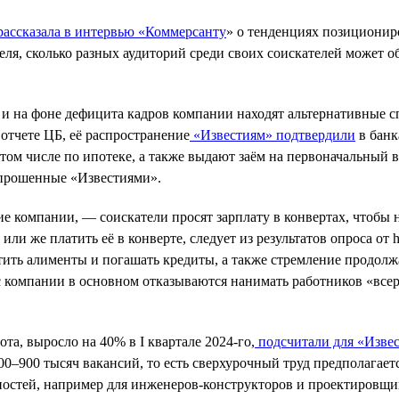
ассказала в интервью «Коммерсанту
» о тенденциях позиционир
ля, сколько разных аудиторий среди своих соискателей может о
 и на фоне дефицита кадров компании находят альтернативные с
 отчете ЦБ, её распространение
«Известиям» подтвердили
в банк
том числе по ипотеке, а также выдают заём на первоначальный в
опрошенные «Известиями».
 компании, — соискатели просят зарплату в конвертах, чтобы н
ли же платить её в конверте, следует из результатов опроса от h
ить алименты и погашать кредиты, а также стремление продолжа
с компании в основном отказываются нанимать работников «все
та, выросло на 40% в I квартале 2024-го,
подсчитали для «Изве
0–900 тысяч вакансий, то есть сверхурочный труд предполагает
остей, например для инженеров-конструкторов и проектировщик