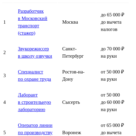
Разработчик
до 65 000 ₽
в Московский
1
Москва
до вычета
транспорт
налогов
(стажер)
Звукорежиссер
Санкт-
до 70 000 ₽
2
в школу озвучки
Петербург
на руки
Специалист
Ростов-на-
от 50 000 ₽
3
по охране труда
Дону
на руки
Лаборант
от 50 000
4
в строительную
Сысерть
до 60 000 ₽
лабораторию
на руки
Оператор линии
от 65 000 ₽
5
по производству
Воронеж
до вычета