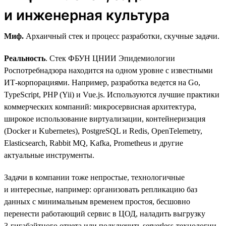
и инженерная культура
Миф.
Архаичный стек и процесс разработки, скучные задачи.
Реальность
. Стек ФБУН ЦНИИ Эпидемиологии
Роспотребнадзора находится на одном уровне с известными
ИТ-корпорациями. Например, разработка ведется на Go,
TypeScript, PHP (Yii) и Vue.js. Используются лучшие практики
коммерческих компаний: микросервисная архитектура,
широкое использование виртуализации, контейнеризация
(Docker и Kubernetes), PostgreSQL и Redis, OpenTelemetry,
Elasticsearch, Rabbit MQ, Kafka, Prometheus и другие
актуальные инструменты.
Задачи в компании тоже непростые, технологичные
и интересные, например: организовать репликацию баз
данных с минимальным временем простоя, бесшовно
перенести работающий сервис в ЦОД, наладить выгрузку
3‑гигабайтного отчета или подключить serverless-технологии.