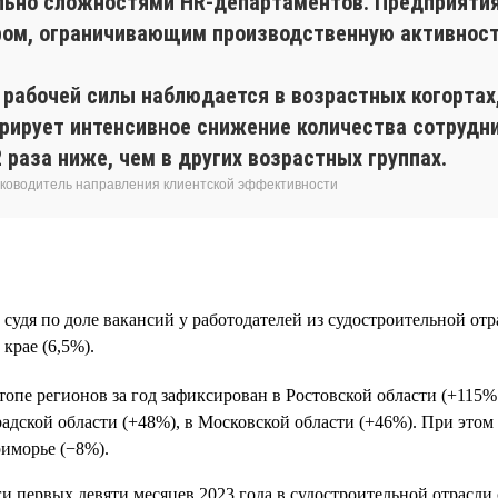
ьно сложностями HR-департаментов. Предприятия,
ром, ограничивающим производственную активност
рабочей силы наблюдается в возрастных когортах
ирует интенсивное снижение количества сотрудни
2 раза ниже, чем в других возрастных группах.
 руководитель направления клиентской эффективности
 судя по доле вакансий у работодателей из судостроительной от
крае (6,5%).
пе регионов за год зафиксирован в Ростовской области (+115% 
радской области (+48%), в Московской области (+46%). При этом
риморье (−8%).