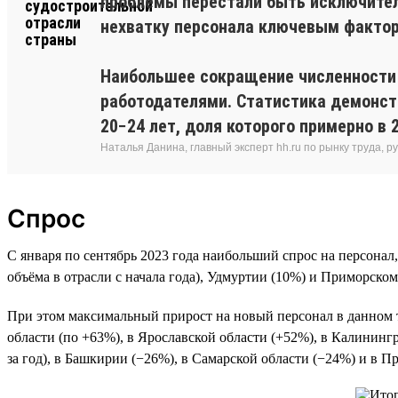
проблемы перестали быть исключител
нехватку персонала ключевым факто
Наибольшее сокращение численности 
работодателями. Статистика демонстр
20−24 лет, доля которого примерно в 
Наталья Данина, главный эксперт hh.ru по рынку труда,
Спрос
С января по сентябрь 2023 года наибольший спрос на персонал,
объёма в отрасли с начала года), Удмуртии (10%) и Приморском 
При этом максимальный прирост на новый персонал в данном то
области (по +63%), в Ярославской области (+52%), в Калининг
за год), в Башкирии (−26%), в Самарской области (−24%) и в П