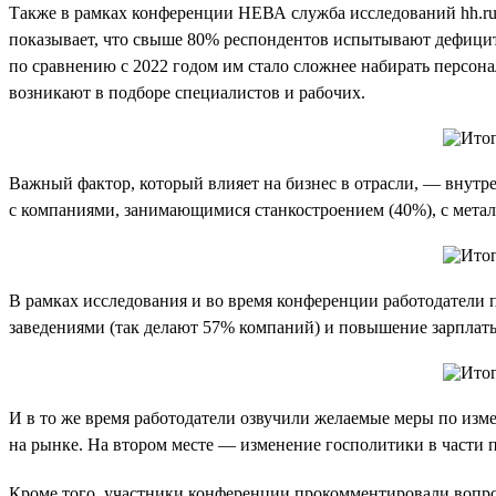
Также в рамках конференции НЕВА служба исследований hh.ru 
показывает, что свыше 80% респондентов испытывают дефицит 
по сравнению с 2022 годом им стало сложнее набирать персонал
возникают в подборе специалистов и рабочих.
Важный фактор, который влияет на бизнес в отрасли, — внутр
с компаниями, занимающимися станкостроением (40%), с метал
В рамках исследования и во время конференции работодатели 
заведениями (так делают 57% компаний) и повышение зарплат
И в то же время работодатели озвучили желаемые меры по изм
на рынке. На втором месте — изменение госполитики в части 
Кроме того, участники конференции прокомментировали вопро