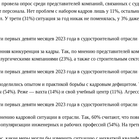
провела опрос среди представителей компаний, связанных с суд
персонала. Нет проблем с набором кадров лишь у 11%, остальны
. У трети (31%) ситуация за год никак не поменялась, у 3% даж
енняя конкуренция за кадры. Так, по мнению представителей ко
лургическими компаниями (23%), а также со строительным сект
поделились опытом и практикой борьбы с кадровым дефицитом. 
ы (54%). Реже — вахта (14%) и свой учебный центр (11%). Агре
енению кадровой ситуации в отрасли. Так, 60% считают, что п
популяризации инженерных и рабочих профессий (54%). На треть
с, какие меры могли бы изменить ситуацию с нехваткой квалиф