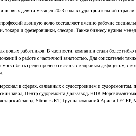
х профессий львиную долю составляют именно рабочие специаль
, токари и фрезеровщики, слесари. Также бизнесу нужны менед
для новых работников. В частности, компании стали более гибк
ложений о работе с частичной занятостью. Для соискателей так
 могут быть среди прочего связаны с кадровым дефицитом, с к
м.
 персонал в сферах, связанных с судостроением и судоремонтом
кий завод, Центр судоремонта Дальзавод, НПК Морсвязьавтом
етарский завод, Sitronics KT, Группа компаний Арис и ГЕСЕР,