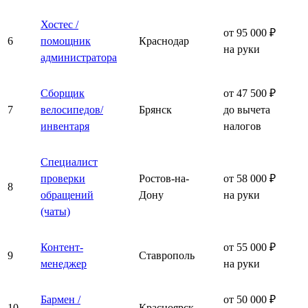
Хостес /
от 95 000 ₽
6
помощник
Краснодар
на руки
администратора
Сборщик
от 47 500 ₽
7
велосипедов/
Брянск
до вычета
инвентаря
налогов
Специалист
проверки
Ростов-на-
от 58 000 ₽
8
обращений
Дону
на руки
(чаты)
Контент-
от 55 000 ₽
9
Ставрополь
менеджер
на руки
Бармен /
от 50 000 ₽
10
Красноярск