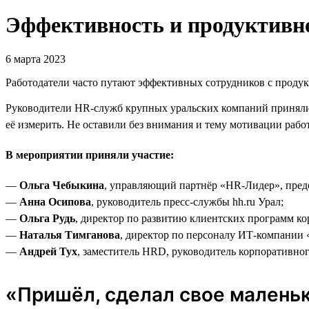
Эффективность и продуктивно
6 марта 2023
Работодатели часто путают эффективных сотрудников с продук
Руководители HR-служб крупных уральских компаний приняли 
её измерить. Не оставили без внимания и тему мотивации рабо
В мероприятии приняли участие:
—
Ольга Чебыкина
, управляющий партнёр «HR-Лидер», пред
—
Анна Осипова
, руководитель пресс-службы hh.ru Урал;
—
Ольга Рудь
, директор по развитию клиентских программ к
—
Наталья Тимганова
, директор по персоналу ИТ-компании
—
Андрей Тух
, заместитель HRD, руководитель корпоративно
«Пришёл, сделал свое маленьк