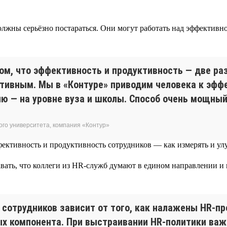
олжны серьёзно постараться. Они могут работать над эффективн
том, что эффективность и продуктивность — две р
ктивным. Мы в «Контуре» приводим человека к эффе
ию — на уровне вуза и школы. Способ очень мощны
ого университета, компания «Контур»
авать, что коллеги из HR-служб думают в едином направлении 
сотрудников зависит от того, как налажены HR-пр
ных компонента. При выстраивании HR-политики ва