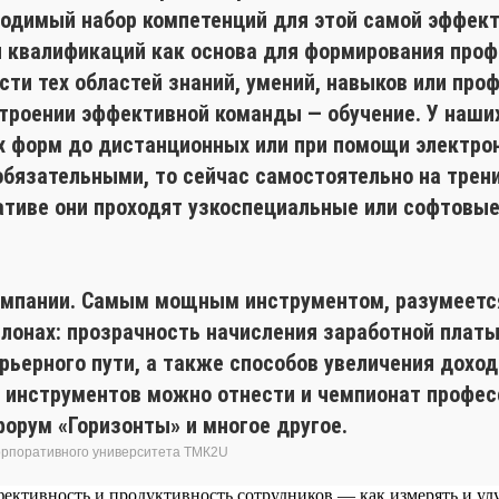
одимый набор компетенций для этой самой эффек
и квалификаций как основа для формирования про
асти тех областей знаний, умений, навыков или пр
строении эффективной команды — обучение. У наши
ых форм до дистанционных или при помощи электро
обязательными, то сейчас самостоятельно на трен
ативе они проходят узкоспециальные или софтовые
омпании. Самым мощным инструментом, разумеется
слонах: прозрачность начисления заработной плат
рьерного пути, а также способов увеличения дохода
х инструментов можно отнести и чемпионат профес
орум «Горизонты» и многое другое.
корпоративного университета ТМК2U