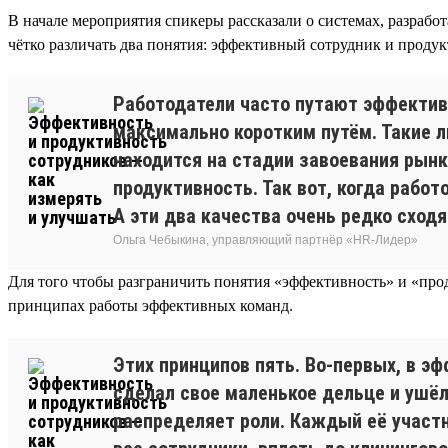
В начале мероприятия спикеры рассказали о системах, разраб
чётко различать два понятия: эффективный сотрудник и проду
Работодатели часто путают эффектив
максимально коротким путём. Такие л
находится на стадии завоевания рынк
продуктивность. Так вот, когда работ
А эти два качества очень редко сходя
Ольга Чебыкина, управляющий партнёр «HR-Лидер»
Для того чтобы разграничить понятия «эффективность» и «прод
принципах работы эффективных команд.
Этих принципов пять. Во-первых, в э
сделал свое маленькое дельце и ушёл
распределяет роли. Каждый её участн