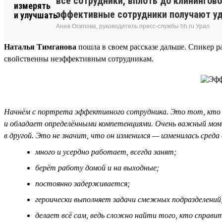
все сотрудники, вплоть до клинингов
эффективные сотрудники получают уд
Анна Осипова, руководитель пресс-службы hh.ru Урал
Наталья Тимганова
пошла в своем рассказе дальше. Спикер р
свойственны неэффективным сотрудникам.
Начнём с портрета эффективного сотрудника. Это тот, кто 
и обладает определёнными компетенциями. Очень важный мом
в другой. Это не значит, что он изменился — изменилась сре
много и усердно работает, всегда занят;
берёт работу домой и на выходные;
постоянно задерживается;
героически выполняет задачи смежных подразделений
делает всё сам, ведь сложно найти того, кто справит