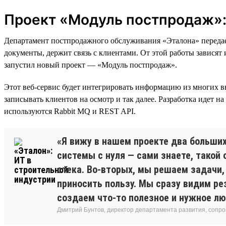
Проект «Модуль постпродаж»: 
Департамент постпродажного обслуживания «Эталона» передает
документы, держит связь с клиентами. От этой работы зависят
запустил новый проект — «Модуль постпродаж».
Этот веб-сервис будет интегрировать информацию из многих в
записывать клиентов на осмотр и так далее. Разработка идет на
используются Rabbit MQ и REST API.
«Я вижу в нашем проекте два больши
системы с нуля — сами знаете, такой 
стека. Во-вторых, мы решаем задачи,
приносить пользу. Мы сразу видим ре
создаем что-то полезное и нужное л
Дмитрий Бунтов, директор департамента развития, сопр