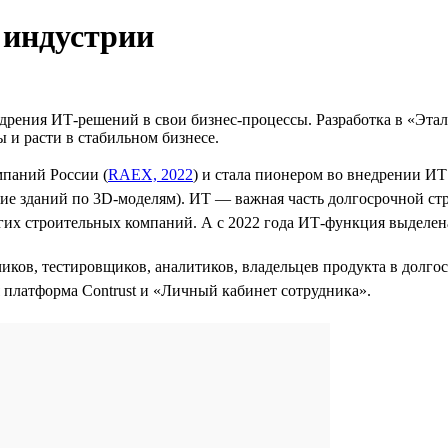
 индустрии
дрения ИТ-решений в свои бизнес-процессы. Разработка в «Этал
ы и расти в стабильном бизнесе.
мпаний России (
RAEX, 2022
) и стала пионером во внедрении И
ние зданий по 3D-моделям). ИТ — важная часть долгосрочной ст
угих строительных компаний. А с 2022 года ИТ-функция выделе
чиков, тестировщиков, аналитиков, владельцев продукта в долг
платформа Contrust и «Личный кабинет сотрудника».