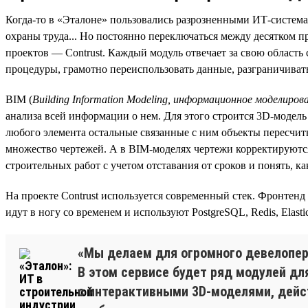
Когда-то в «Эталоне» пользовались разрозненными ИТ-системам
охраны труда... Но постоянно переключаться между десятком 
проектов — Contrust. Каждый модуль отвечает за свою область
процедуры, грамотно переиспользовать данные, разграничивать
BIM (
Building Information Modeling, информационное моделиров
анализа всей информации о нем. Для этого строится 3D-модел
любого элемента остальные связанные с ним объекты пересчит
множество чертежей. А в BIM-моделях чертежи корректируютс
строительных работ с учетом отставания от сроков и понять, 
На проекте Contrust используется современный стек. Фронтенд
идут в ногу со временем и используют PostgreSQL, Redis, Elas
«Мы делаем для огромного девелопера
В этом сервисе будет ряд модулей д
с интерактивными 3D-моделями, дейст