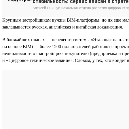
стабильность: сервис вписан в страт
Алексей Онищук, начальник отдела развития цифровых п
Крупным застройщикам нужны BIM-платформы, но их еще мало. 
закладывается русская, английская и китайская локализация.
В ближайших планах — перевести системы «Эталона» на платф
на основе BIM) — более 1500 пользователей работают с проек
недвижимости от застройщика покупателю (предприемка и при
и «Цифровое техническое задание». Словом, у тех, кто войдет в