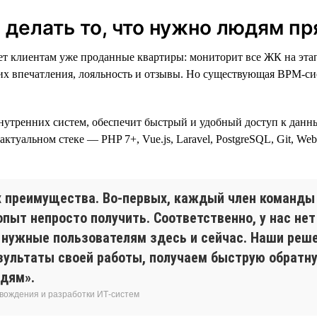
делать то, что нужно людям пр
 клиентам уже проданные квартиры: мониторит все ЖК на этапе
 их впечатления, лояльность и отзывы. Но существующая BPM-сис
нутренних систем, обеспечит быстрый и удобный доступ к данн
 актуальном стеке — PHP 7+, Vue.js, Laravel, PostgreSQL, Git, We
х преимущества. Во-первых, каждый член команды
опыт непросто получить. Соответственно, у нас нет
 нужные пользователям здесь и сейчас. Наши реш
зультаты своей работы, получаем быструю обратну
юдям».
овождения и разработки ИТ-систем