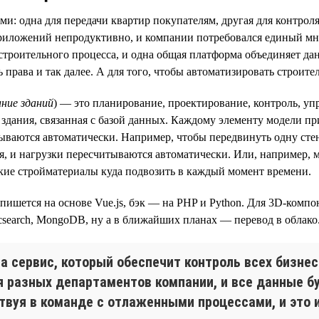
и: одна для передачи квартир покупателям, другая для контроля
приложений непродуктивно, и компании потребовался единый мн
 строительного процесса, и одна общая платформа объединяет да
 права и так далее. А для того, чтобы автоматизировать строит
ание зданий
) — это планирование, проектирование, контроль, уп
ь здания, связанная с базой данных. Каждому элементу модели 
ываются автоматически. Например, чтобы передвинуть одну сте
я, и нагрузки пересчитываются автоматически. Или, например, 
какие стройматериалы куда подвозить в каждый момент времени.
 пишется на основе Vue.js, бэк — на PHP и Python. Для 3D-комп
ticsearch, MongoDB, ну а в ближайших планах — перевод в облако
 сервис, который обеспечит контроль всех бизнес
ля разных департаментов компании, и все данные 
вуя в команде с отлаженными процессами, и это и