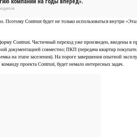
егию компании на годы вперед».
родуктов
Поэтому Contrust будет не только использоваться внутри «Этал
орму Contrust. Частичный переход уже произведен, введены в
тной документацией совместно; ПКП (передача квартир покупат
емка на этапе заселения). На пороге завершения опытной эксп
 команду проекта Contrust, будет немало интересных задач.