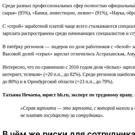
Среди разных профессиональных сфер полностью официальный
сырья» (95%), «Банки, инвестиции, лизинг» (91%), «Наука, обр
С «серой» заработной платой чаще всего сталкиваются специа
зарплата распространена среди начинающих специалистов и студ
В пятёрку регионов — лидеров по доле работников с «белой» з
Высокой долей «серых» зарплат отличились Астраханская, Аму
Интересно, что по сравнению с 2016 годом доля «белых» зарпла
интернет, телеком» (+20 п.п., до 82%). Среди регионов наиболе
до 80%) и в Оренбургской области (+23 п.п., до 79%).
Татьяна Нечаева, юрист hh.ru, эксперт по трудовому праву
,
«Серая зарплата — это зарплата, с которой налоги и
не платят государству за сотрудника».
В чём же риски для сотрудник