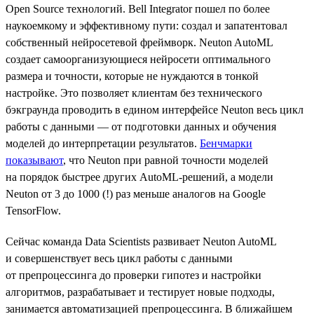
Open Source технологий. Bell Integrator пошел по более
наукоемкому и эффективному пути: создал и запатентовал
собственный нейросетевой фреймворк. Neuton AutoML
создает самоорганизующиеся нейросети оптимального
размера и точности, которые не нуждаются в тонкой
настройке. Это позволяет клиентам без технического
бэкграунда проводить в едином интерфейсе Neuton весь цикл
работы с данными — от подготовки данных и обучения
моделей до интерпретации результатов.
Бенчмарки
показывают
, что Neuton при равной точности моделей
на порядок быстрее других AutoML-решений, а модели
Neuton от 3 до 1000 (!) раз меньше аналогов на Google
TensorFlow.
Сейчас команда Data Scientists развивает Neuton AutoML
и совершенствует весь цикл работы с данными
от препроцессинга до проверки гипотез и настройки
алгоритмов, разрабатывает и тестирует новые подходы,
занимается автоматизацией препроцессинга. В ближайшем