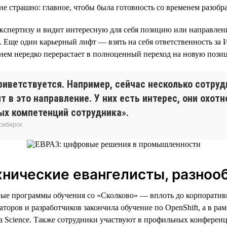
не страшно: главное, чтобы была готовность со временем разобра
кспертизу и видит интересную для себя позицию или направлен
. Еще один карьерный лифт — взять на себя ответственность за 
енем нередко перерастает в полноценный переход на новую пози
иветствуется. Например, сейчас несколько сотруд
ят в это направление. У них есть интерес, они охо
ых компетенций сотрудника».
осибирск
хнические евангелисты, разноо
ные программы обучения со «Сколково» — вплоть до корпоратив
торов и разработчиков закончила обучение по OpenShift, а в ра
 Science. Также сотрудники участвуют в профильных конференц