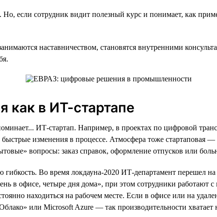
о, если сотрудник видит полезный курс и понимает, как примен
 занимаются наставничеством, становятся внутренними консульт
бя.
я как в ИТ-стартапе
оминает... ИТ-стартап. Например, в проектах по цифровой транс
 и быстрые изменения в процессе. Атмосфера тоже стартаповая —
ытовые» вопросы: заказ справок, оформление отпусков или бол
 гибкость. Во время локдауна-2020 ИТ-департамент перешел на
ень в офисе, четыре дня дома», при этом сотрудники работают с 
стоянно находиться на рабочем месте. Если в офисе или на уда
лако» или Microsoft Azure — так производительности хватает н