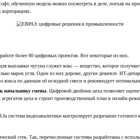
софт, обученную модель можно посмотреть в деле, поехав на прои
х корпорациях.
работе более 80 цифровых проектов. Вот некоторые из них.
ля выплавки чугуна служит кокс — вещество, которое получают 
ько марок угля. Одни из них дороже, другие дешевле. ИТ-депар
о кокса по данным об исходной смеси и рекомендует оптимальны
ик начальнику смены
. Цифровой двойник цеха позволяет оцени
 агрегатов цеха и строит производственный план в онлайн-реж
За система видеоаналитики контролирует разрезание готового м
ский стек. Так, перечисленные системы разработаны с использ