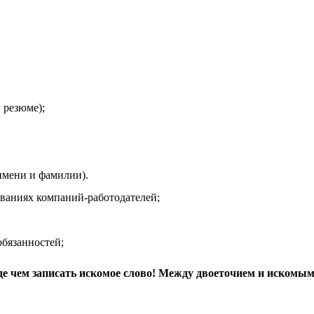
 резюме);
мени и фамилии).
иях компаний-работодателей;
язанностей;
де чем записать искомое слово! Между двоеточием и искомым