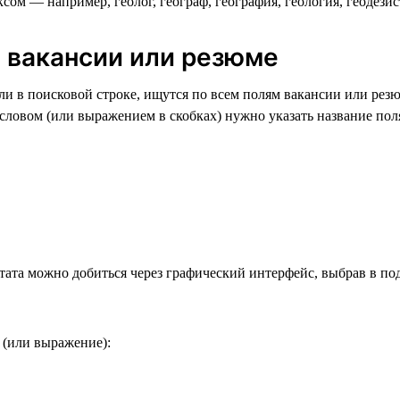
ом — например, геолог, географ, география, геология, геодезист 
ю вакансии или резюме
и в поисковой строке, ищутся по всем полям вакансии или резю
ловом (или выражением в скобках) нужно указать название поля
тата можно добиться через графический интерфейс, выбрав в по
 (или выражение):